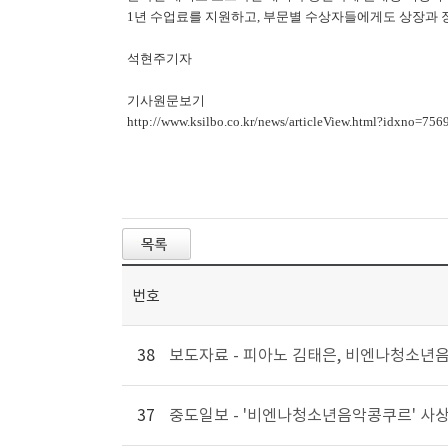
1년 수업료를 지원하고, 부문별 수상자들에게도 상장과 
석현주기자
기사원문보기
http://www.ksilbo.co.kr/news/articleView.html?idxno=756
번호
38
보도자료 - 피아노 김태은, 비엔나청소년
37
중도일보 - '비엔나청소년음악콩쿠르' 사상