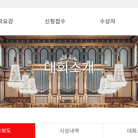
회요강
신청접수
수상자
대회소개
론보도
시상내역
대회