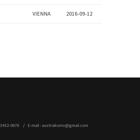
VIENNA
2016-09-12
0-3432-0676
E-mail : austriakomv@gmail.com