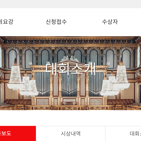
회요강
신청접수
수상자
대회소개
론보도
시상내역
대회