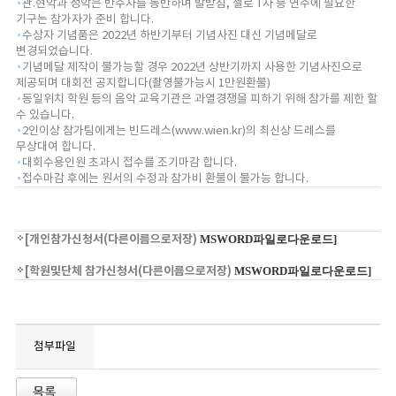
관.현악과 성악은 반주자를 동반하며 발받침, 첼로 T자 등 연주에 필요한
기구는 참가자가 준비 합니다.
수상자 기념품은 2022년 하반기부터 기념사진 대신 기념메달로
변경되었습니다.
기념메달 제작이 불가능할 경우 2022년 상반기까지 사용한 기념사진으로
제공되며 대회전 공지합니다(촬영불가능시 1만원환불)
동일위치 학원 등의 음악 교육기관은 과열경쟁을 피하기 위해 참가를 제한 할
수 있습니다.
2인이상 참가팀에게는 빈드레스(
www.wien.kr
)의 최신상 드레스를
무상대여 합니다.
대회수용인원 초과시 접수를 조기마감 합니다.
접수마감 후에는 원서의 수정과 참가비 환불이 불가능 합니다.
[개인참가신청서(다른이름으로저장)
MSWORD파일로다운로드]
[학원및단체 참가신청서(다른이름으로저장)
MSWORD파일로다운로드]
첨부파일