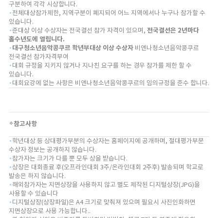
구분하여 각각 시상합니다.
전체대상참가제한, 지역구분이 폐지되어 어느 지역에서나 누구나 참가할 수
있습니다.
준대상 이상 수상자는 전국결선 참가 자격이 있으며,
전국결선은 2년마다
홀수년도에 열립니다.
대구청소년음악콩쿠르 학년부대상 이상 수상자
비엔나청소년음악콩쿠르
전국결선 참가자격부여
대회 규정을 지키지 않거나 지나친 요구를 하는 경우 참가를 제한 할 수
있습니다.
대회요강에 없는 사항은 비엔나청소년음악콩쿠르의 임의규정을 준수 합니다.
참고사항
학년대상 등 상대평가부분의 수상자는 홈페이지에 공개하며, 절대평가부문
수상자 정보는 공개하지 않습니다.
참가자는 크기가 다를 뿐 모두 상을 받습니다.
상장은 대회종료 후(오프라인대회 3주/온라인대회 2주후) 발송되며 학교로
발송은 하지 않습니다.
해외참가자는 지면상장을 사용하지 않고 별도 제작된 디지털상장(JPG)을
사용할 수 있습니다
디지털상장(상장파일)은 A4 크기로 맞춰져 있으며 필요시 사진인화하면
지면상장으로 사용 가능합니다..