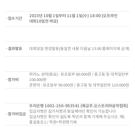
2023년 10월 1일부터 11월 1일(수) 18:00 (오프라인
접수기간
대회10일전 마감)
결과발표
대회당일 현장발표(동일한 내용 다음날 13:00 홈페이지에 공개)
피아노.성악(동요) : 유초등부 80.000원 / 중고등 및 대학일반부
참가비
100.000원
관현악 : 유초등부 90.000원 / 중고등 및 대학일반부 110.000원
우리은행 1002-150-953541 (예금주.오스트리아음악협회)
입금자명은 참가자명과 동일해야만 확인이 가능합니다
참가비입금
입금자명은 확인이 쉽도록 학년과 함께 기재해 주십시오. 예)
홍길동초2 / 학원=학원명기재