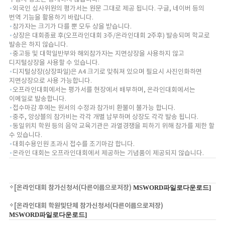
외국인 심사위원의 평가서는 원문 그대로 제공 됩니다. 구글, 네이버 등의
번역 기능을 활용하기 바랍니다.
참가자는 크기가 다를 뿐 모두 상을 받습니다.
상장은 대회종료 후(오프라인대회 3주/온라인대회 2주후) 발송되며 학교로
발송은 하지 않습니다.
중고등 및 대학일반부와 해외참가자는 지면상장을 사용하지 않고
디지털상장을 사용할 수 있습니다.
디지털상장(상장파일)은 A4 크기로 맞춰져 있으며 필요시 사진인화하면
지면상장으로 사용 가능합니다.
오프라인대회에서는 평가서를 현장에서 배부하며, 온라인대회에서는
이메일로 발송합니다.
접수마감 후에는 원서의 수정과 참가비 환불이 불가능 합니다.
중주, 앙상블의 참가비는 각각 개별 납부하며 상장도 각각 발송 됩니다.
동일위치 학원 등의 음악 교육기관은 과열경쟁을 피하기 위해 참가를 제한 할
수 있습니다.
대회수용인원 초과시 접수를 조기마감 합니다.
온라인 대회는 오프라인대회에서 제공하는 기념품이 제공되지 않습니다.
[온라인대회 참가신청서(다른이름으로저장)
MSWORD파일로다운로드]
[온라인대회 학원및단체 참가신청서(다른이름으로저장)
MSWORD파일로다운로드]