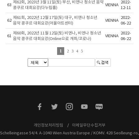
제62회, 2023년 3월 11일(토) 부산, 비엔나 청소년 음악
2022-
63
VIENNA
콩쿠르 대회요강(다누림홀)
12-11
제61회, 2022년 12월 17일(토) 대구, 비엔나 청소년
2022-
62
VIENNA
음악 콩쿠르 대회요강(어울아트센터)
06-22
제60회, 2022년 11월 12일(토) 비엔나, 비엔나 청소년
2022-
61
VIENNA
음악 콩쿠르 대회요강(Online으로 개최/코로나)
06-22
1
2
3
4
5
개인정보처리방침
이메일무단수집거부
Schelleingasse 54/4. A-1040 Wien Austria Europe / KOMV. 428 Seolleung-ro,