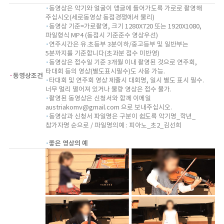
동영상은 악기와 얼굴이 앵글에 들어가도록 가로로 촬영해
주십시오(세로동영상 동점경쟁에서 불리)
동영상 기준=가로촬영, 크기 1280X720 또는 1920X1080,
파일형식 MP4 (동점시 기준준수 영상우선)
연주시간은 유.초등부 3분이하/중고등부 및 일반부는
5분까지를 기준합니다(초과분 점수 미반영)
동영상은 접수일 기준 3개월 이내 촬영된 것으로 연주회,
타대회 등의 영상(별도표시필수)도 사용 가능.
동영상조건
타대회 및 연주회 영상 제출시 대회명, 일시 별도 표시 필수.
너무 멀리 떨어져 있거나 불량 영상은 접수 불가.
촬영된 동영상은 신청서와 함께 이메일
austriakomv@gmail.com
으로 보내주십시오.
동영상과 신청서 파일명은 구분이 쉽도록 악기명_학년_
참가자명 순으로 / 파일명의예 : 피아노_초2_김선희
좋은 영상의 예