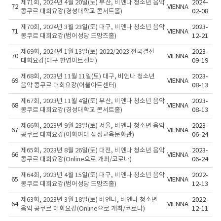
제71회, 2024년 4월 20일(토) 부산, 비엔나 청소년 음악
2024-
72
VIENNA
콩쿠르 대회요강(경성대학교 콘서트홀)
02-08
제70회, 2024년 3월 23일(토) 대구, 비엔나 청소년 음악
2023-
71
VIENNA
콩쿠르 대회요강(범어성당 드망즈홀)
12-21
제69회, 2024년 1월 13일(토) 2022/2023 전국결선
2023-
70
VIENNA
대회요강(대구 한영아트센터)
09-19
제68회, 2023년 11월 11일(토) 대구, 비엔나 청소년
2023-
69
VIENNA
음악 콩쿠르 대회요강(어울아트센터)
08-13
제67회, 2023년 11월 4일(토) 부산, 비엔나 청소년 음악
2023-
68
VIENNA
콩쿠르 대회요강(경성대학교 콘서트홀)
08-13
제66회, 2023년 9월 23일(토) 서울, 비엔나 청소년 음악
2023-
67
VIENNA
콩쿠르 대회요강(이화여대 삼성교육문화관)
06-24
제65회, 2023년 8월 26일(토) 대전, 비엔나 청소년 음악
2023-
66
VIENNA
콩쿠르 대회요강(Online으로 개최/코로나)
06-24
제64회, 2023년 4월 15일(토) 대구, 비엔나 청소년 음악
2022-
65
VIENNA
콩쿠르 대회요강(범어성당 드망즈홀)
12-13
제63회, 2023년 3월 18일(토) 비엔나, 비엔나 청소년
2022-
64
VIENNA
음악 콩쿠르 대회요강(Online으로 개최/코로나)
12-11