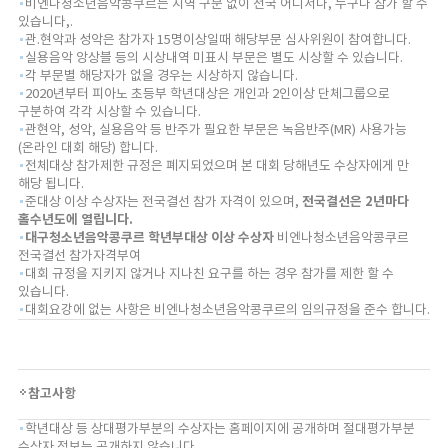
비엔나청소년음악콩쿠르는 지역 구분 없이 전국 어디서나, 누구나 참가 할 수
있습니다,.
관.현악과 성악은 참가자 15명이상일때 해당부문 심사위원이 참여합니다.
실용음악 앙상블 등의 시상내역 미표시 부문은 별도 시상할 수 있습니다.
각 부문별 해당자가 없을 경우는 시상하지 않습니다.
2020년부터 피아노 초등부 학년대상은 개인과 2인이상 단체그룹으로
구분하여 각각 시상할 수 있습니다.
관
현
악
,
성
악
,
실
용
음
악
등 반주가 필요한 부문은
녹
음
반
주
(MR) 사용가능
(온라인 대회 해당) 합니다.
전체대상 참가제한 규정은 폐지되었으며 본 대회 당해년도 수상자에게 만
해당 됩니다.
준대상 이상 수상자는 전국결선 참가 자격이 있으며,
전국결선은 2년마다
홀수년도에 열립니다.
대구청소년음악콩쿠르 학년부대상 이상 수상자
비엔나청소년음악콩쿠르
전국결선 참가자격부여
대회 규정을 지키지 않거나 지나친 요구를 하는 경우 참가를 제한 할 수
있습니다.
대회요강에 없는 사항은 비엔나청소년음악콩쿠르의 임의규정을 준수 합니다.
참고사항
학년대상 등 상대평가부분의 수상자는 홈페이지에 공개하며 절대평가부분
수상자 정보는 공개하지 않습니다.