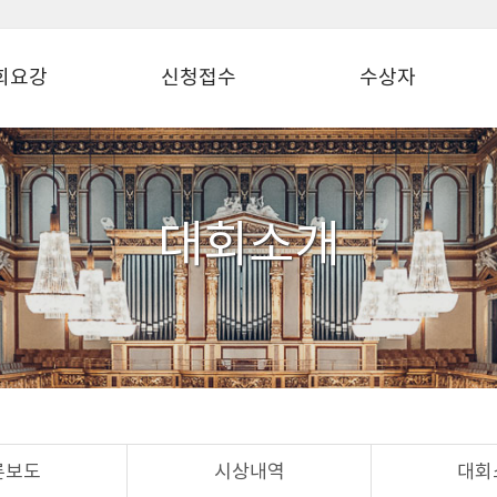
회요강
신청접수
수상자
대회소개
론보도
시상내역
대회