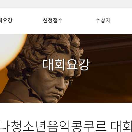
회요강
신청접수
수상자
대회요강
나청소년음악콩쿠르 대