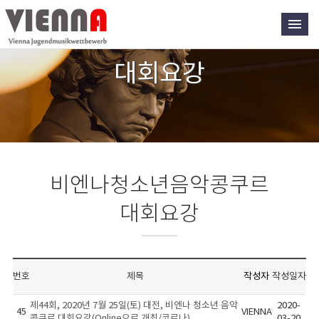
대회요강
비엔나청소년음악콩쿠르
대회요강
번호
제목
작성자
작성일자
제44회, 2020년 7월 25일(토) 대전, 비엔나 청소년 음악
2020-
45
VIENNA
콩쿠르 대회요강(Online으로 개최/코로나)
03-20